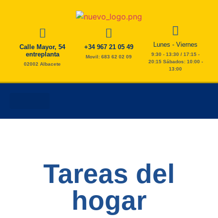
Lunes - Viernes
Calle Mayor, 54
+34 967 21 05 49
entreplanta
9:30 - 13:30 / 17:15 -
Movil: 683 62 02 09
20:15 Sábados: 10:00 -
02002 Albacete
13:00
AYUDA A DOMICILIO
ESTIMULACIÓN COGNITIVA
FISIO Y PODOLOGÍA
TAREAS DEL HOGAR
Tareas del
hogar