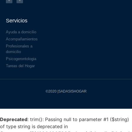
Servicios
Ayuda a domicilio
Acompañamientos
Profesionales a
domicilio
Psicogerontologia
Tareas del Hogar
©2020 |SADASISHOGAR
Deprecated
: trim(): Passing null to parameter #1 ($string)
of type string is deprecated in