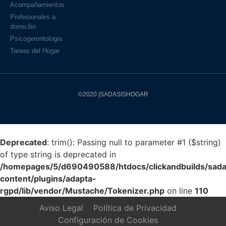
Acompañamientos
Profesionales a
domicilio
Psicogerontologia
Tareas del Hogar
©2020 |SADASISHOGAR
Deprecated
: trim(): Passing null to parameter #1 ($string)
of type string is deprecated in
/homepages/5/d690490588/htdocs/clickandbuilds/sada
content/plugins/adapta-
rgpd/lib/vendor/Mustache/Tokenizer.php
on line
110
Aviso Legal
Política de Privacidad
Configuración de Cookies