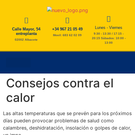
Lunes - Viernes
Calle Mayor, 54
+34 967 21 05 49
entreplanta
9:30 - 13:30 / 17:15 -
Movil: 683 62 02 09
20:15 Sábados: 10:00 -
02002 Albacete
13:00
AYUDA A DOMICILIO
ESTIMULACIÓN COGNITIVA
FISIO Y PODOLOGÍA
TAREAS DEL HOGAR
Consejos contra el
calor
Las altas temperaturas que se prevén para los próximos
días pueden provocar problemas de salud como
calambres, deshidratación, insolación o golpes de calor,
un impa