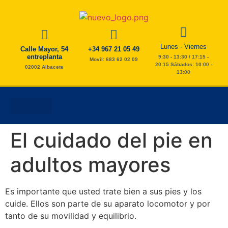
Lunes - Viernes
Calle Mayor, 54
+34 967 21 05 49
entreplanta
9:30 - 13:30 / 17:15 -
Movil: 683 62 02 09
20:15 Sábados: 10:00 -
02002 Albacete
13:00
AYUDA A DOMICILIO
ESTIMULACIÓN COGNITIVA
FISIO Y PODOLOGÍA
TAREAS DEL HOGAR
El cuidado del pie en
adultos mayores
Es importante que usted trate bien a sus pies y los
cuide. Ellos son parte de su aparato locomotor y por
tanto de su movilidad y equilibrio.