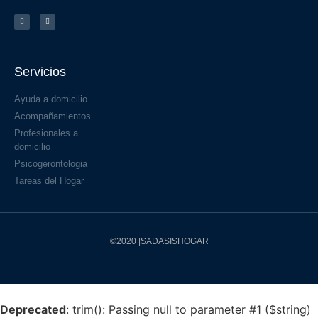
Servicios
Ayuda a domicilio
Acompañamientos
Profesionales a
domicilio
Psicogerontologia
Tareas del Hogar
©2020 |SADASISHOGAR
Deprecated
: trim(): Passing null to parameter #1 ($string)