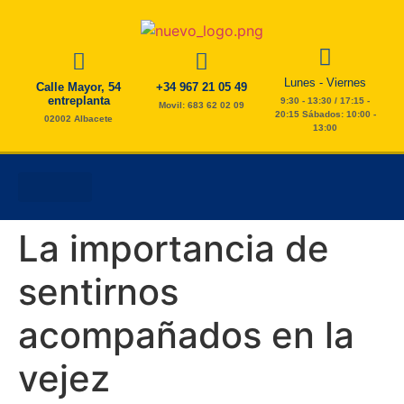
Lunes - Viernes
Calle Mayor, 54
+34 967 21 05 49
entreplanta
9:30 - 13:30 / 17:15 -
Movil: 683 62 02 09
20:15 Sábados: 10:00 -
02002 Albacete
13:00
AYUDA A DOMICILIO
ESTIMULACIÓN COGNITIVA
FISIO Y PODOLOGÍA
TAREAS DEL HOGAR
La importancia de
sentirnos
acompañados en la
vejez