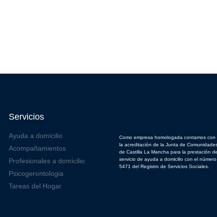
Servicios
Ayuda a domicilio
Como empresa homologada contamos con
la acreditación de la Junta de Comunidade
Acompañamientos
de Castilla La Mancha para la prestación de
servicio de ayuda a domicilio con el número
Profesionales a domicilio
5471 del Registro de Servicios Sociales.
Psicogerontologia
Tareas del Hogar