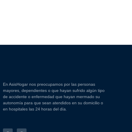
En AsisHogar nos preocupamos por las personas
mayores, dependientes o que hayan sufrido algún tipo
de accidente o enfermedad que hayan mermado su
autonomía para que sean atendidos en su domicilio o
en hospitales las 24 horas del día.