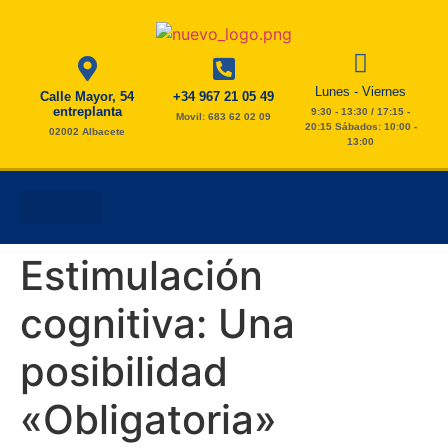
Lunes - Viernes
Calle Mayor, 54
+34 967 21 05 49
entreplanta
9:30 - 13:30 / 17:15 -
Movil: 683 62 02 09
20:15 Sábados: 10:00 -
02002 Albacete
13:00
AYUDA A DOMICILIO
ESTIMULACIÓN COGNITIVA
FISIO Y PODOLOGÍA
TAREAS DEL HOGAR
Estimulación
cognitiva: Una
posibilidad
«Obligatoria»