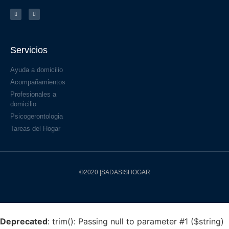
Servicios
Ayuda a domicilio
Acompañamientos
Profesionales a
domicilio
Psicogerontologia
Tareas del Hogar
©2020 |SADASISHOGAR
Deprecated
: trim(): Passing null to parameter #1 ($string)