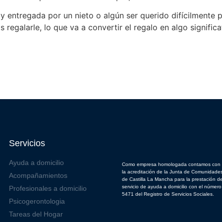
y entregada por un nieto o algún ser querido difícilmente
egalarle, lo que va a convertir el regalo en algo significat
Servicios
Ayuda a domicilio
Como empresa homologada contamos con
la acreditación de la Junta de Comunidade
Acompañamientos
de Castilla La Mancha para la prestación de
servicio de ayuda a domicilio con el número
Profesionales a domicilio
5471 del Registro de Servicios Sociales.
Psicogerontologia
Tareas del Hogar