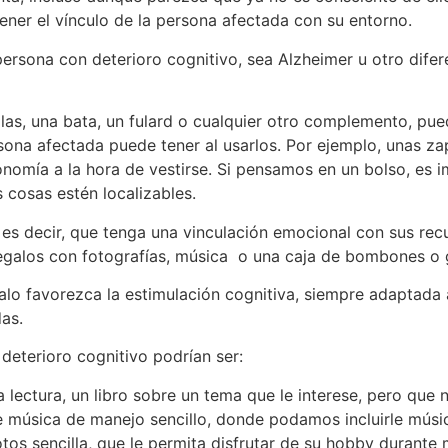
ener el vínculo de la persona afectada con su entorno.
ersona con deterioro cognitivo, sea Alzheimer u otro difer
llas, una bata, un fulard o cualquier otro complemento, p
sona afectada puede tener al usarlos. Por ejemplo, unas zapa
nomía a la hora de vestirse. Si pensamos en un bolso, es im
s cosas estén localizables.
, es decir, que tenga una vinculación emocional con sus re
Regalos con fotografías, música o una caja de bombones o g
alo favorezca la estimulación cognitiva, siempre adaptada 
as.
eterioro cognitivo podrían ser:
 la lectura, un libro sobre un tema que le interese, pero qu
e música de manejo sencillo, donde podamos incluirle músi
s sencilla, que le permita disfrutar de su hobby durante m