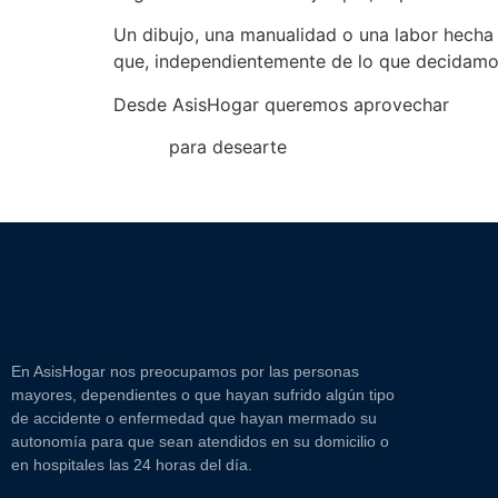
Un dibujo, una manualidad o una labor hecha 
que, independientemente de lo que decidamos r
Desde AsisHogar queremos aprovechar
para desearte
En AsisHogar nos preocupamos por las personas
mayores, dependientes o que hayan sufrido algún tipo
de accidente o enfermedad que hayan mermado su
autonomía para que sean atendidos en su domicilio o
en hospitales las 24 horas del día.