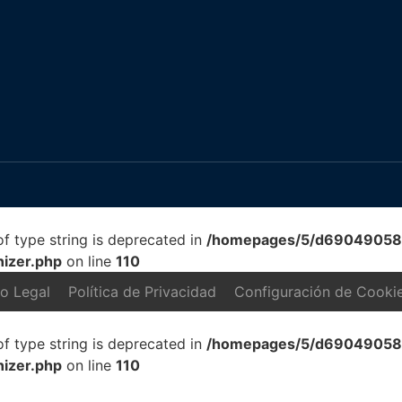
 of type string is deprecated in
/homepages/5/d690490588/
nizer.php
on line
110
so Legal
Política de Privacidad
Configuración de Cooki
 of type string is deprecated in
/homepages/5/d690490588/
nizer.php
on line
110