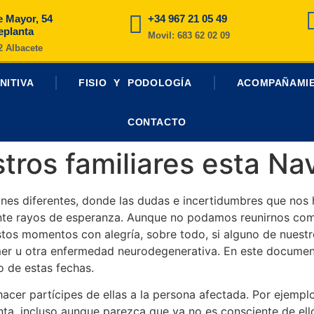
e Mayor, 54
+34 967 21 05 49
eplanta
Movil: 683 62 02 09
2 Albacete
NITIVA
FISIO Y PODOLOGÍA
ACOMPAÑAMI
CONTACTO
tros familiares esta Na
ones diferentes, donde las dudas e incertidumbres que nos
te rayos de esperanza. Aunque no podamos reunirnos como o
stos momentos con alegría, sobre todo, si alguno de nuestr
mer u otra enfermedad neurodegenerativa. En este docume
o de estas fechas.
acer partícipes de ellas a la persona afectada. Por ejempl
nta, incluso aunque parezca que ya no es consciente de ell